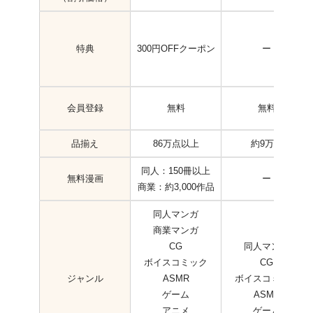
特典
300円OFFクーポン
ー
会員登録
無料
無料
品揃え
86万点以上
約9万冊
同人：150冊以上
無料漫画
ー
商業：約3,000作品
同人マンガ
商業マンガ
CG
同人マンガ
ボイスコミック
CG
ジャンル
ASMR
ボイスコミック
ゲーム
ASMR
アニメ
ゲーム