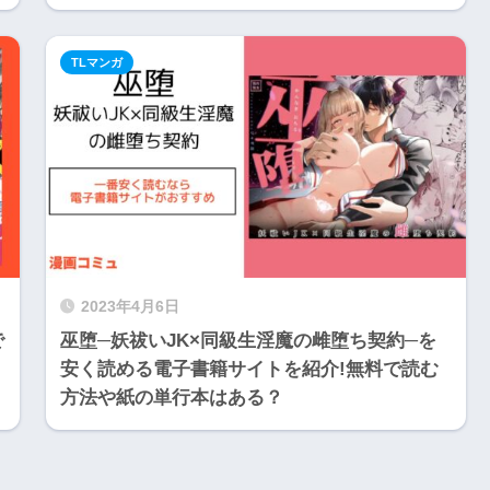
TLマンガ
2023年4月6日
で
巫堕─妖祓いJK×同級生淫魔の雌堕ち契約─を
安く読める電子書籍サイトを紹介!無料で読む
方法や紙の単行本はある？